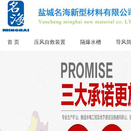
首 页
压风自救装置
隔爆水槽
导风